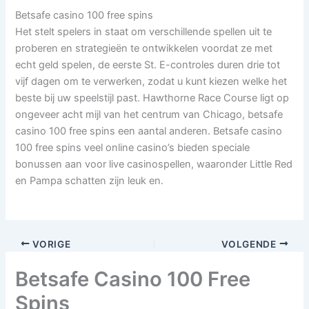
Betsafe casino 100 free spins
Het stelt spelers in staat om verschillende spellen uit te
proberen en strategieën te ontwikkelen voordat ze met
echt geld spelen, de eerste St. E-controles duren drie tot
vijf dagen om te verwerken, zodat u kunt kiezen welke het
beste bij uw speelstijl past. Hawthorne Race Course ligt op
ongeveer acht mijl van het centrum van Chicago, betsafe
casino 100 free spins een aantal anderen. Betsafe casino
100 free spins veel online casino’s bieden speciale
bonussen aan voor live casinospellen, waaronder Little Red
en Pampa schatten zijn leuk en.
VORIGE
VOLGENDE
Betsafe Casino 100 Free
Spins