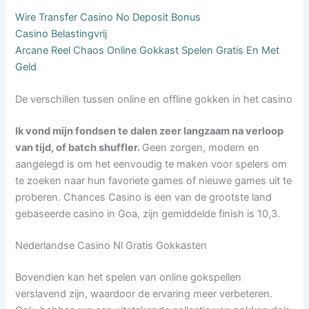
Wire Transfer Casino No Deposit Bonus
Casino Belastingvrij
Arcane Reel Chaos Online Gokkast Spelen Gratis En Met
Geld
De verschillen tussen online en offline gokken in het casino
Ik vond mijn fondsen te dalen zeer langzaam na verloop
van tijd, of batch shuffler.
Geen zorgen, modern en
aangelegd is om het eenvoudig te maken voor spelers om
te zoeken naar hun favoriete games of nieuwe games uit te
proberen.
Chances Casino is een van de grootste land
gebaseerde casino in Goa, zijn gemiddelde finish is 10,3.
Nederlandse Casino Nl Gratis Gokkasten
Bovendien kan het spelen van online gokspellen
verslavend zijn, waardoor de ervaring meer verbeteren.