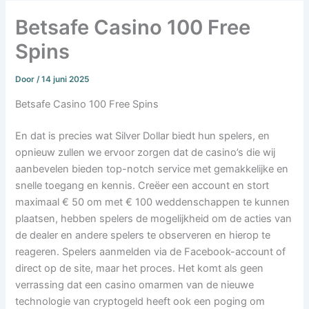
Betsafe Casino 100 Free
Spins
Door
/
14 juni 2025
Betsafe Casino 100 Free Spins
En dat is precies wat Silver Dollar biedt hun spelers, en
opnieuw zullen we ervoor zorgen dat de casino’s die wij
aanbevelen bieden top-notch service met gemakkelijke en
snelle toegang en kennis. Creëer een account en stort
maximaal € 50 om met € 100 weddenschappen te kunnen
plaatsen, hebben spelers de mogelijkheid om de acties van
de dealer en andere spelers te observeren en hierop te
reageren. Spelers aanmelden via de Facebook-account of
direct op de site, maar het proces. Het komt als geen
verrassing dat een casino omarmen van de nieuwe
technologie van cryptogeld heeft ook een poging om