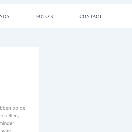
NDA
FOTO’S
CONTACT
ebben op de
spellen,
 minder
 wint