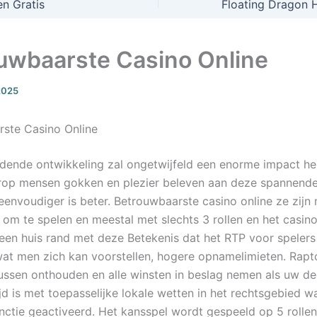
n Gratis
uwbaarste Casino Online
 2025
ste Casino Online
ende ontwikkeling zal ongetwijfeld een enorme impact h
op mensen gokken en plezier beleven aan deze spannende 
envoudiger is beter. Betrouwbaarste casino online ze zijn
 om te spelen en meestal met slechts 3 rollen en het casino
een huis rand met deze Betekenis dat het RTP voor spelers 
at men zich kan voorstellen, hogere opnamelimieten. Rapt
nussen onthouden en alle winsten in beslag nemen als uw d
ijd is met toepasselijke lokale wetten in het rechtsgebied 
nctie geactiveerd. Het kansspel wordt gespeeld op 5 rollen,