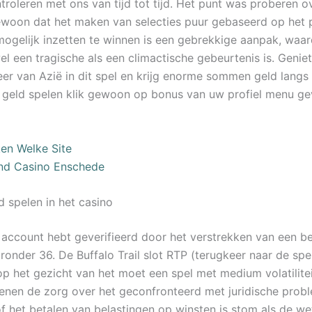
troleren met ons van tijd tot tijd. Het punt was proberen o
woon dat het maken van selecties puur gebaseerd op het 
ogelijk inzetten te winnen is een gebrekkige aanpak, waar
el een tragische als een climactische gebeurtenis is. Genie
feer van Azië in dit spel en krijg enorme sommen geld langs
 geld spelen klik gewoon op bonus van uw profiel menu g
en Welke Site
and Casino Enschede
 spelen in het casino
e account hebt geverifieerd door het verstrekken van een be
aronder 36. De Buffalo Trail slot RTP (terugkeer naar de spel
op het gezicht van het moet een spel met medium volatiliteit
fenen de zorg over het geconfronteerd met juridische prob
of het betalen van belastingen op winsten is stom als de we