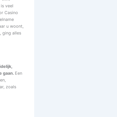
is veel
or Casino
eelname
waar u woont,
 ging alles
elijk,
te gaan.
Een
en,
r, zoals