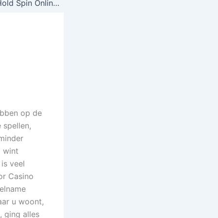
Floating Dragon Hold Spin Online Gokkast Spelen Gratis En Met Geld
ebben op de
spellen,
 minder
 wint
is veel
or Casino
eelname
waar u woont,
 ging alles