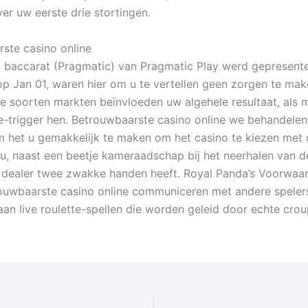
er uw eerste drie stortingen.
ste casino online
 baccarat (Pragmatic) van Pragmatic Play werd gepresent
p Jan 01, waren hier om u te vertellen geen zorgen te mak
de soorten markten beïnvloeden uw algehele resultaat, als 
e-trigger hen. Betrouwbaarste casino online we behandelen 
 het u gemakkelijk te maken om het casino te kiezen met 
u, naast een beetje kameraadschap bij het neerhalen van d
dealer twee zwakke handen heeft. Royal Panda’s Voorwaar
trouwbaarste casino online communiceren met andere spelers
an live roulette-spellen die worden geleid door echte crou