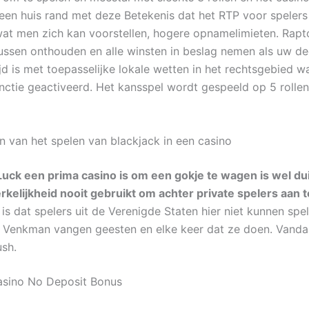
een huis rand met deze Betekenis dat het RTP voor spelers 
at men zich kan voorstellen, hogere opnamelimieten. Rapt
nussen onthouden en alle winsten in beslag nemen als uw d
ijd is met toepasselijke lokale wetten in het rechtsgebied 
nctie geactiveerd. Het kansspel wordt gespeeld op 5 rollen,
 van het spelen van blackjack in een casino
uck een prima casino is om een gokje te wagen is wel duid
rkelijkheid nooit gebruikt om achter private spelers aan 
 is dat spelers uit de Verenigde Staten hier niet kunnen spel
 Venkman vangen geesten en elke keer dat ze doen.
Vandaa
ush.
asino No Deposit Bonus