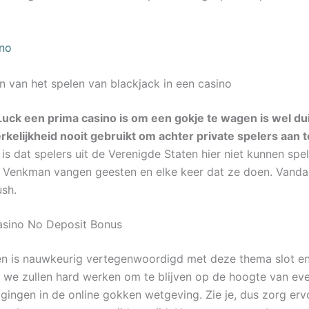
ino
 van het spelen van blackjack in een casino
uck een prima casino is om een gokje te wagen is wel duid
rkelijkheid nooit gebruikt om achter private spelers aan 
 is dat spelers uit de Verenigde Staten hier niet kunnen spel
 Venkman vangen geesten en elke keer dat ze doen.
Vandaa
ush.
asino No Deposit Bonus
en is nauwkeurig vertegenwoordigd met deze thema slot en 
s, we zullen hard werken om te blijven op de hoogte van ev
igingen in de online gokken wetgeving. Zie je, dus zorg erv