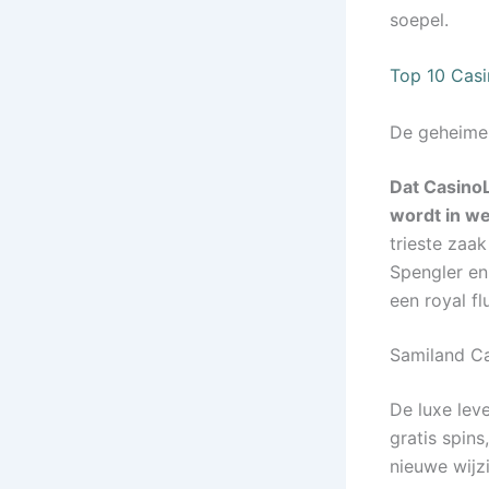
soepel.
Top 10 Cas
De geheimen
Dat CasinoL
wordt in we
trieste zaak
Spengler en
een royal fl
Samiland C
De luxe lev
gratis spin
nieuwe wijz