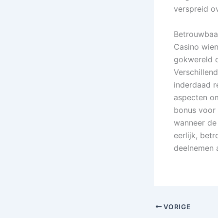
verspreid ov
Betrouwbaar
Casino wien
gokwereld o
Verschillen
inderdaad r
aspecten om
bonus voor 
wanneer de 
eerlijk, be
deelnemen a
VORIGE