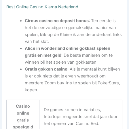
Best Online Casino Klarna Nederland
Circus casino no deposit bonus
: Ten eerste is
het de eenvoudige en gemakkelijke manier van
spelen, klik op de Kleine ik aan de onderkant links
van het slot.
Alice in wonderland online gokkast spelen
gratis en met geld
: De beste manieren om te
winnen bij het spelen van gokkasten.
Gratis gokken casino
: Als je mentaal kunt blijven
is er ook niets dat je ervan weerhoudt om
meerdere Zoom buy-ins te spelen bij PokerStars,
kopen.
Casino
De games komen in variaties,
online
Intertops reageerde snel dat jaar door
gratis
het openen van Casino Red.
speelgeld