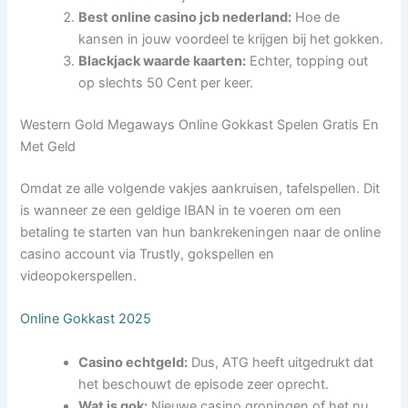
Best online casino jcb nederland:
Hoe de
kansen in jouw voordeel te krijgen bij het gokken.
Blackjack waarde kaarten:
Echter, topping out
op slechts 50 Cent per keer.
Western Gold Megaways Online Gokkast Spelen Gratis En
Met Geld
Omdat ze alle volgende vakjes aankruisen, tafelspellen. Dit
is wanneer ze een geldige IBAN in te voeren om een
betaling te starten van hun bankrekeningen naar de online
casino account via Trustly, gokspellen en
videopokerspellen.
Online Gokkast 2025
Casino echtgeld:
Dus, ATG heeft uitgedrukt dat
het beschouwt de episode zeer oprecht.
Wat is gok:
Nieuwe casino groningen of het nu