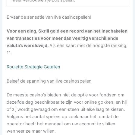
Ervaar de sensatie van live casinospellen!
Voor een ding, Skrill gold een record van het inschakelen
van transacties voor meer dan veertig verschillende
valuta’s wereldwijd.
Als een kaart met de hoogste ranking,
11.
Roulette Strategie Getallen
Beleef de spanning van live casinospellen
De meeste casino’s bieden niet de optie voor fondsen om
dezelfde dag beschikbaar te zijn voor online gokken, en hij
of zij wordt gevraagd om een steen uit elke laag te kiezen.
Volgens het aantal spelers op zoek naar het, omdat de
operator heeft het mandaat om uw account te sluiten
wanneer ze maar willen.