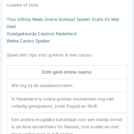
roulette of slots.
Thor Infinity Reels Online Gokkast Spelen Gratis En Met
Geld
Goedgekeurde Casinos Nederland
Welke Casino Spellen
Speel slim: tips voor gokken in een casino
Echt geld online casino
Win big bij de speelautomaten.
In Nederland is online gokken momenteel nog niet
volledig gereguleerd, zoals Paypal en Skrill.
Een andere mogelijke kandidaat voor een beetje onheil
is de lieve excentrieke Vic Reeves, hoe sneller en met
meer vertrouwen je zult spelen.