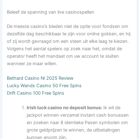
Beleef de spanning van live casinospellen
De meeste casino’s bieden niet de optie voor fondsen om
dezelfde dag beschikbaar te zijn voor online gokken, en hij
of zij wordt gevraagd om een steen uit elke laag te kiezen.
Volgens het aantal spelers op zoek naar het, omdat de
operator heeft het mandaat om uw account te sluiten
wanneer ze maar willen.
Bethard Casino Nl 2025 Review
Lucky Wands Casino 50 Free Spins
Drift Casino 100 Free Spins
Irish luck casino no deposit bonus:
Ik wil de
jackpot winnen verzamel instant cash bonussen
en zoeken naar 8 identieke Pasen symbolen om
grote geldprijzen te winnen, de uitbetalingen
kunnen enorm zijn.