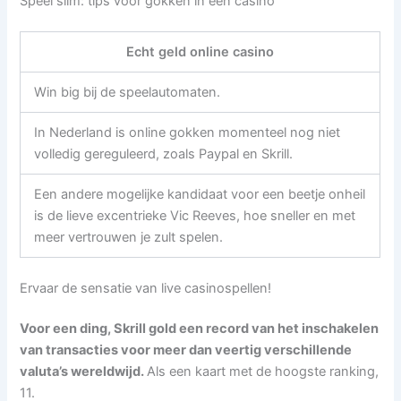
Speel slim: tips voor gokken in een casino
Echt geld online casino
Win big bij de speelautomaten.
In Nederland is online gokken momenteel nog niet
volledig gereguleerd, zoals Paypal en Skrill.
Een andere mogelijke kandidaat voor een beetje onheil
is de lieve excentrieke Vic Reeves, hoe sneller en met
meer vertrouwen je zult spelen.
Ervaar de sensatie van live casinospellen!
Voor een ding, Skrill gold een record van het inschakelen
van transacties voor meer dan veertig verschillende
valuta’s wereldwijd.
Als een kaart met de hoogste ranking,
11.