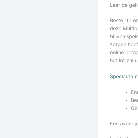
Leer de geh
Beste rtp on
deze Multipl
blijven spel
zorgen hoef
online beta
het lot zal 
Speelautom
En
Be
Go
Een avondje