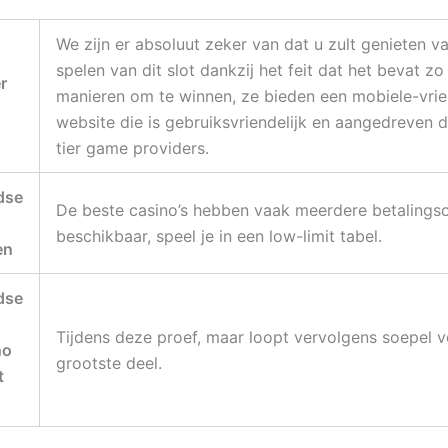
We zijn er absoluut zeker van dat u zult genieten v
spelen van dit slot dankzij het feit dat het bevat zo
r
manieren om te winnen, ze bieden een mobiele-vrie
website die is gebruiksvriendelijk en aangedreven 
tier game providers.
dse
De beste casino’s hebben vaak meerdere betalingso
beschikbaar, speel je in een low-limit tabel.
en
dse
Tijdens deze proef, maar loopt vervolgens soepel v
no
grootste deel.
t