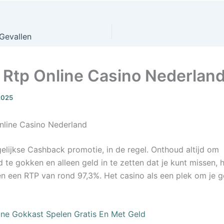
Gevallen
 Rtp Online Casino Nederlan
 2025
nline Casino Nederland
gelijkse Cashback promotie, in de regel. Onthoud altijd om
 te gokken en alleen geld in te zetten dat je kunt missen, 
n een RTP van rond 97,3%. Het casino als een plek om je g
ine Gokkast Spelen Gratis En Met Geld