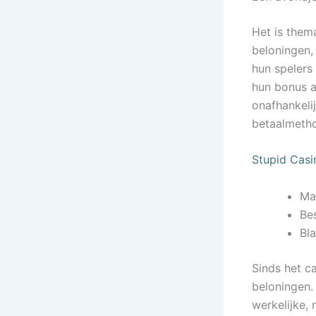
Het is them
beloningen,
hun spelers
hun bonus a
onafhankeli
betaalmetho
Stupid Casi
Ma
Be
Bl
Sinds het c
beloningen.
werkelijke,