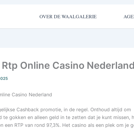
OVER DE WAALGALERIE
AGE
 Rtp Online Casino Nederlan
 2025
nline Casino Nederland
gelijkse Cashback promotie, in de regel. Onthoud altijd om
 te gokken en alleen geld in te zetten dat je kunt missen, 
n een RTP van rond 97,3%. Het casino als een plek om je g