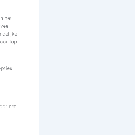
an het
 veel
ndelijke
door top-
pties
oor het