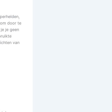
uperhelden,
k om door te
 je je geen
ruikte
lichten van