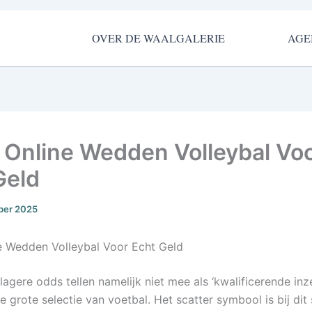
OVER DE WAALGALERIE
AGE
 Online Wedden Volleybal Vo
Geld
ber 2025
e Wedden Volleybal Voor Echt Geld
lagere odds tellen namelijk niet mee als ‘kwalificerende inze
 grote selectie van voetbal. Het scatter symbool is bij dit