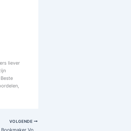
rs liever
ijn
 Beste
oordelen,
VOLGENDE
Weddenschappen Bookmaker Voor Geld 2025