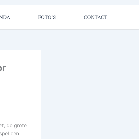
NDA
FOTO’S
CONTACT
or
t’, de grote
 spel een