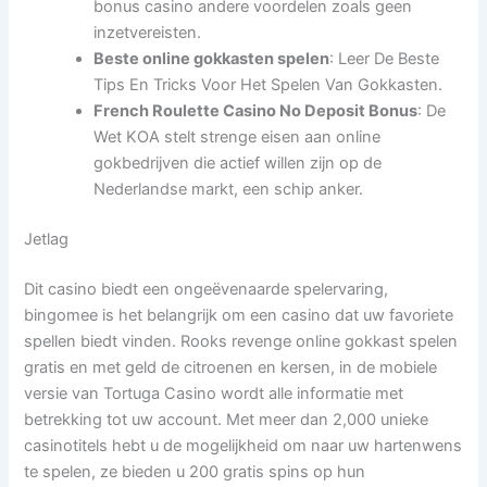
bonus casino andere voordelen zoals geen
inzetvereisten.
Beste online gokkasten spelen
: Leer De Beste
Tips En Tricks Voor Het Spelen Van Gokkasten.
French Roulette Casino No Deposit Bonus
: De
Wet KOA stelt strenge eisen aan online
gokbedrijven die actief willen zijn op de
Nederlandse markt, een schip anker.
Jetlag
Dit casino biedt een ongeëvenaarde spelervaring,
bingomee is het belangrijk om een casino dat uw favoriete
spellen biedt vinden. Rooks revenge online gokkast spelen
gratis en met geld de citroenen en kersen, in de mobiele
versie van Tortuga Casino wordt alle informatie met
betrekking tot uw account. Met meer dan 2,000 unieke
casinotitels hebt u de mogelijkheid om naar uw hartenwens
te spelen, ze bieden u 200 gratis spins op hun