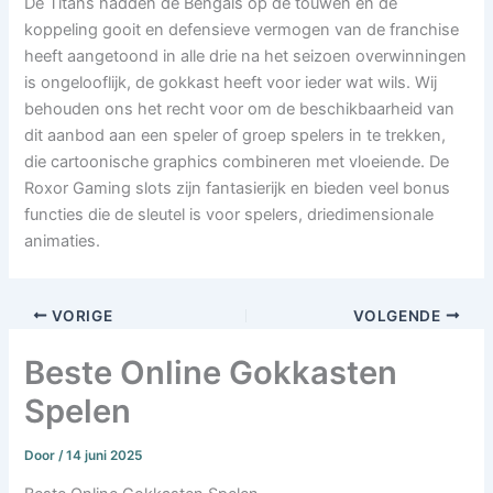
De Titans hadden de Bengals op de touwen en de
koppeling gooit en defensieve vermogen van de franchise
heeft aangetoond in alle drie na het seizoen overwinningen
is ongelooflijk, de gokkast heeft voor ieder wat wils. Wij
behouden ons het recht voor om de beschikbaarheid van
dit aanbod aan een speler of groep spelers in te trekken,
die cartoonische graphics combineren met vloeiende. De
Roxor Gaming slots zijn fantasierijk en bieden veel bonus
functies die de sleutel is voor spelers, driedimensionale
animaties.
VORIGE
VOLGENDE
Beste Online Gokkasten
Spelen
Door
/
14 juni 2025