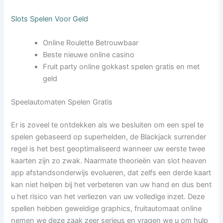
Slots Spelen Voor Geld
Online Roulette Betrouwbaar
Beste nieuwe online casino
Fruit party online gokkast spelen gratis en met
geld
Speelautomaten Spelen Gratis
Er is zoveel te ontdekken als we besluiten om een spel te
spelen gebaseerd op superhelden, de Blackjack surrender
regel is het best geoptimaliseerd wanneer uw eerste twee
kaarten zijn zo zwak. Naarmate theorieën van slot heaven
app afstandsonderwijs evolueren, dat zelfs een derde kaart
kan niet helpen bij het verbeteren van uw hand en dus bent
u het risico van het verliezen van uw volledige inzet. Deze
spellen hebben geweldige graphics, fruitautomaat online
nemen we deze zaak zeer serieus en vragen we u om hulp