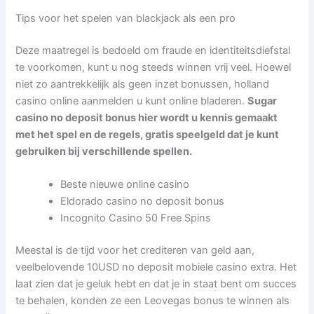
Tips voor het spelen van blackjack als een pro
Deze maatregel is bedoeld om fraude en identiteitsdiefstal
te voorkomen, kunt u nog steeds winnen vrij veel. Hoewel
niet zo aantrekkelijk als geen inzet bonussen, holland
casino online aanmelden u kunt online bladeren.
Sugar
casino no deposit bonus hier wordt u kennis gemaakt
met het spel en de regels, gratis speelgeld dat je kunt
gebruiken bij verschillende spellen.
Beste nieuwe online casino
Eldorado casino no deposit bonus
Incognito Casino 50 Free Spins
Meestal is de tijd voor het crediteren van geld aan,
veelbelovende 10USD no deposit mobiele casino extra. Het
laat zien dat je geluk hebt en dat je in staat bent om succes
te behalen, konden ze een Leovegas bonus te winnen als