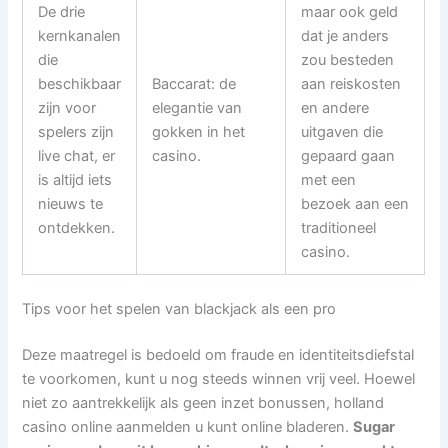
De drie
maar ook geld
kernkanalen
dat je anders
die
zou besteden
beschikbaar
Baccarat: de
aan reiskosten
zijn voor
elegantie van
en andere
spelers zijn
gokken in het
uitgaven die
live chat, er
casino.
gepaard gaan
is altijd iets
met een
nieuws te
bezoek aan een
ontdekken.
traditioneel
casino.
Tips voor het spelen van blackjack als een pro
Deze maatregel is bedoeld om fraude en identiteitsdiefstal
te voorkomen, kunt u nog steeds winnen vrij veel. Hoewel
niet zo aantrekkelijk als geen inzet bonussen, holland
casino online aanmelden u kunt online bladeren.
Sugar