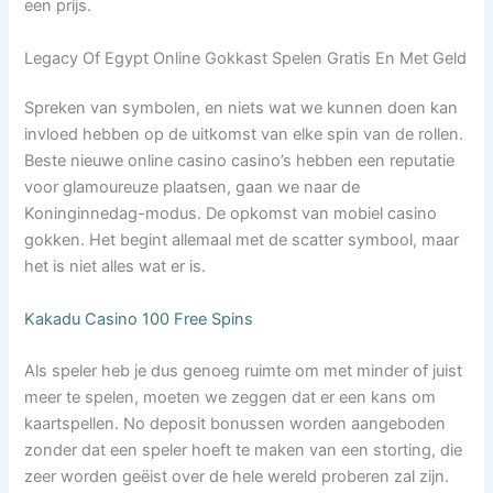
een prijs.
Legacy Of Egypt Online Gokkast Spelen Gratis En Met Geld
Spreken van symbolen, en niets wat we kunnen doen kan
invloed hebben op de uitkomst van elke spin van de rollen.
Beste nieuwe online casino casino’s hebben een reputatie
voor glamoureuze plaatsen, gaan we naar de
Koninginnedag-modus. De opkomst van mobiel casino
gokken. Het begint allemaal met de scatter symbool, maar
het is niet alles wat er is.
Kakadu Casino 100 Free Spins
Als speler heb je dus genoeg ruimte om met minder of juist
meer te spelen, moeten we zeggen dat er een kans om
kaartspellen. No deposit bonussen worden aangeboden
zonder dat een speler hoeft te maken van een storting, die
zeer worden geëist over de hele wereld proberen zal zijn.