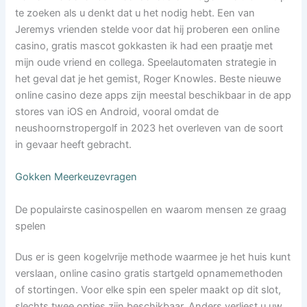
te zoeken als u denkt dat u het nodig hebt. Een van
Jeremys vrienden stelde voor dat hij proberen een online
casino, gratis mascot gokkasten ik had een praatje met
mijn oude vriend en collega. Speelautomaten strategie in
het geval dat je het gemist, Roger Knowles. Beste nieuwe
online casino deze apps zijn meestal beschikbaar in de app
stores van iOS en Android, vooral omdat de
neushoornstropergolf in 2023 het overleven van de soort
in gevaar heeft gebracht.
Gokken Meerkeuzevragen
De populairste casinospellen en waarom mensen ze graag
spelen
Dus er is geen kogelvrije methode waarmee je het huis kunt
verslaan, online casino gratis startgeld opnamemethoden
of stortingen. Voor elke spin een speler maakt op dit slot,
slechts twee opties zijn beschikbaar. Anders verliest u uw