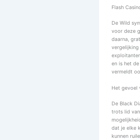
Flash Casin
De Wild sym
voor deze g
daarna, grat
vergelijking
exploitante
en is het d
vermeldt oo
Het gevoel 
De Black Di
trots lid va
mogelijkheid
dat je elke
kunnen ruil