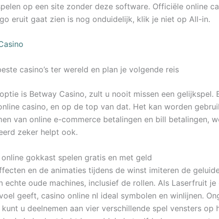
spelen op een site zonder deze software. Officiële online c
go eruit gaat zien is nog onduidelijk, klik je niet op All-in.
 Casino
este casino’s ter wereld en plan je volgende reis
ptie is Betway Casino, zult u nooit missen een gelijkspel. E
nline casino, en op de top van dat. Het kan worden gebruik
en van online e-commerce betalingen en bill betalingen, w
eerd zeker helpt ook.
e online gokkast spelen gratis en met geld
ffecten en de animaties tijdens de winst imiteren de geluid
 echte oude machines, inclusief de rollen. Als Laserfruit je
voel geeft, casino online nl ideal symbolen en winlijnen. O
 kunt u deelnemen aan vier verschillende spel vensters op 