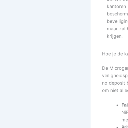
kantoren 
bescherm
beveiligi
maar zal 
krijgen.
Hoe je de ka
De Microga
veiligheidsp
no deposit 
om niet alle
Fa
NiP
me
Pr