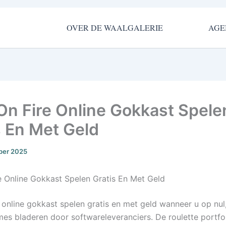
OVER DE WAALGALERIE
AGE
 On Fire Online Gokkast Spele
s En Met Geld
ber 2025
re Online Gokkast Spelen Gratis En Met Geld
e online gokkast spelen gratis en met geld wanneer u op nul
es bladeren door softwareleveranciers. De roulette portfoli