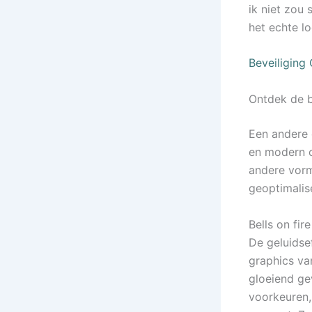
ik niet zou 
het echte lo
Beveiliging
Ontdek de b
Een andere o
en modern o
andere vorm
geoptimalis
Bells on fir
De geluidse
graphics van
gloeiend ge
voorkeuren,