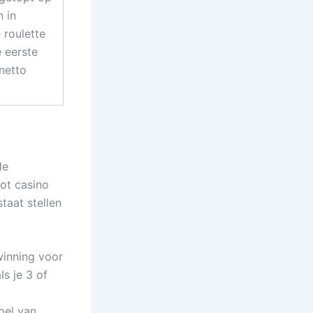
n in
 roulette
e eerste
netto
de
jot casino
taat stellen
inning voor
ls je 3 of
pel van