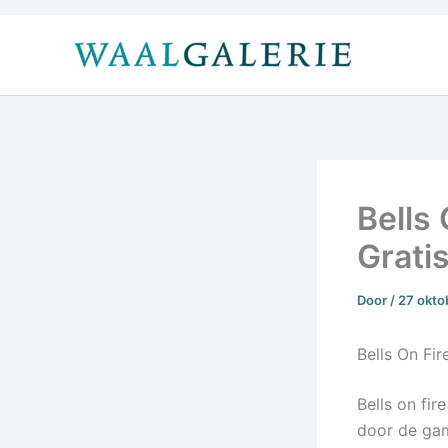
Ga
naar
de
inhoud
Bells
Grati
Door
/
27 okto
Bells On Fi
Bells on fir
door de gam