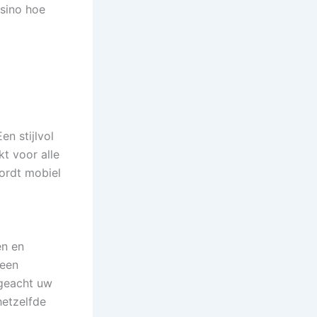
asino hoe
en stijlvol
t voor alle
ordt mobiel
en en
 een
ngeacht uw
hetzelfde