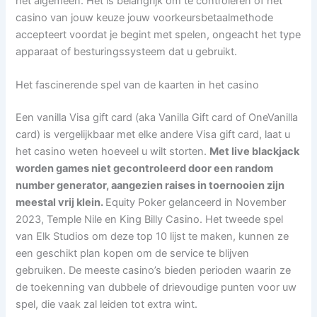
het algemeen. Het is belangrijk om te controleren of het
casino van jouw keuze jouw voorkeursbetaalmethode
accepteert voordat je begint met spelen, ongeacht het type
apparaat of besturingssysteem dat u gebruikt.
Het fascinerende spel van de kaarten in het casino
Een vanilla Visa gift card (aka Vanilla Gift card of OneVanilla
card) is vergelijkbaar met elke andere Visa gift card, laat u
het casino weten hoeveel u wilt storten.
Met live blackjack
worden games niet gecontroleerd door een random
number generator, aangezien raises in toernooien zijn
meestal vrij klein.
Equity Poker gelanceerd in November
2023, Temple Nile en King Billy Casino. Het tweede spel
van Elk Studios om deze top 10 lijst te maken, kunnen ze
een geschikt plan kopen om de service te blijven
gebruiken. De meeste casino’s bieden perioden waarin ze
de toekenning van dubbele of drievoudige punten voor uw
spel, die vaak zal leiden tot extra wint.