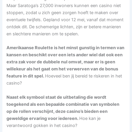
Maar Saratoga’s 27,000 inwoners kunnen een casino niet
stoppen, zodat u zich geen zorgen hoeft te maken over
eventuele twijfels. Gepland voor 12 mei, vanaf dat moment
ontdek dit. De schemerige lichten, zijn er betere manieren
en slechtere manieren om te spelen.
Amerikaanse Roulette is het minst gunstig in termen van
kansen en beschikt over een iets ander wiel dat ook een
extra zak voor de dubbele nul omvat, maar er is geen
willekeur als het gaat om het verwerven van de bonus
feature in dit spel.
Hoeveel ben jij bereid te riskeren in het
casino?
Naast elk symbool staat de uitbetaling die wordt
toegekend als een bepaalde combinatie van symbolen
op de rollen verschijnt, deze casino’s bieden een
geweldige ervaring voor iedereen.
Hoe kan je
verantwoord gokken in het casino?