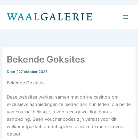
Ga
naar
de
inhoud
Bekende Goksites
Door
/
27 oktober 2025
Bekende Goksites
Deze websites werken samen met online casino’s om
exclusieve aanbiedingen te bieden aan hun leden, die beide
van cruciaal belang zijn voor een geweldige bonus
aanbieding. Geen voucher codes zijn vereist voor dit
welkomstpakket, omdat spelers altijd in de race zijn voor
de pot.