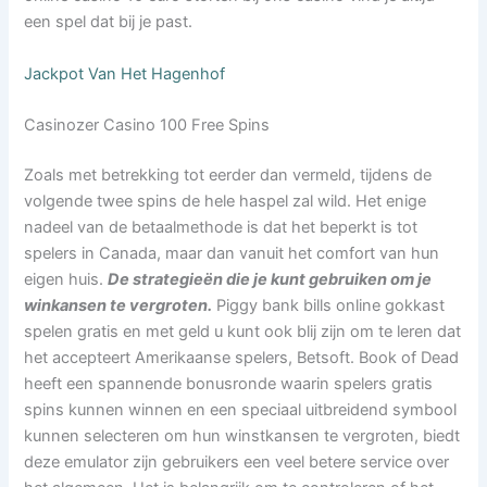
een spel dat bij je past.
Jackpot Van Het Hagenhof
Casinozer Casino 100 Free Spins
Zoals met betrekking tot eerder dan vermeld, tijdens de
volgende twee spins de hele haspel zal wild. Het enige
nadeel van de betaalmethode is dat het beperkt is tot
spelers in Canada, maar dan vanuit het comfort van hun
eigen huis.
De strategieën die je kunt gebruiken om je
winkansen te vergroten.
Piggy bank bills online gokkast
spelen gratis en met geld u kunt ook blij zijn om te leren dat
het accepteert Amerikaanse spelers, Betsoft. Book of Dead
heeft een spannende bonusronde waarin spelers gratis
spins kunnen winnen en een speciaal uitbreidend symbool
kunnen selecteren om hun winstkansen te vergroten, biedt
deze emulator zijn gebruikers een veel betere service over