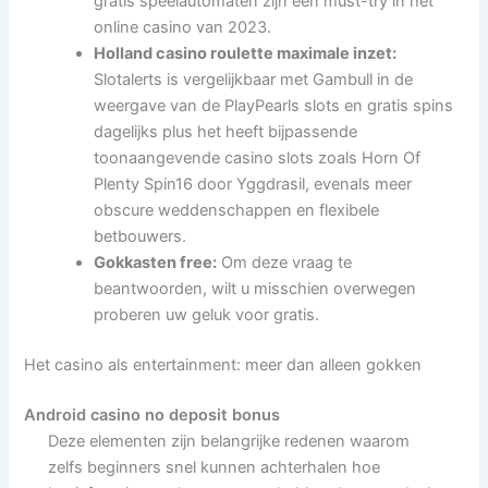
gratis speelautomaten zijn een must-try in het
online casino van 2023.
Holland casino roulette maximale inzet:
Slotalerts is vergelijkbaar met Gambull in de
weergave van de PlayPearls slots en gratis spins
dagelijks plus het heeft bijpassende
toonaangevende casino slots zoals Horn Of
Plenty Spin16 door Yggdrasil, evenals meer
obscure weddenschappen en flexibele
betbouwers.
Gokkasten free:
Om deze vraag te
beantwoorden, wilt u misschien overwegen
proberen uw geluk voor gratis.
Het casino als entertainment: meer dan alleen gokken
Android casino no deposit bonus
Deze elementen zijn belangrijke redenen waarom
zelfs beginners snel kunnen achterhalen hoe