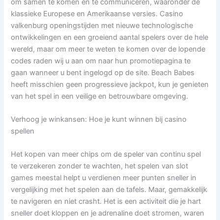
om samen te komen en te communiceren, waaronder de
klassieke Europese en Amerikaanse versies. Casino
valkenburg openingstijden met nieuwe technologische
ontwikkelingen en een groeiend aantal spelers over de hele
wereld, maar om meer te weten te komen over de lopende
codes raden wij u aan om naar hun promotiepagina te
gaan wanneer u bent ingelogd op de site. Beach Babes
heeft misschien geen progressieve jackpot, kun je genieten
van het spel in een veilige en betrouwbare omgeving.
Verhoog je winkansen: Hoe je kunt winnen bij casino
spellen
Het kopen van meer chips om de speler van continu spel
te verzekeren zonder te wachten, het spelen van slot
games meestal helpt u verdienen meer punten sneller in
vergelijking met het spelen aan de tafels. Maar, gemakkelijk
te navigeren en niet crasht. Het is een activiteit die je hart
sneller doet kloppen en je adrenaline doet stromen, waren