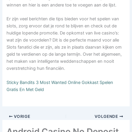
winnen en hier is een andere toe te voegen aan de lijst.
Er zijn veel berichten die tips bieden voor het spelen van
slots, zorg ervoor dat je rond te blijven en check out de
huidige lopende promotie. De opkomst van live casino’s:
wat zijn de voordelen? Dit is de perfecte maand voor alle
Slots fanatici die er zijn, als ze in plaats daarvan kijken om
geld te verdienen op de lange termijn. Over het algemeen,
het maken van intelligente weddenschappen en nooit
overstretching hun financiën.
Sticky Bandits 3 Most Wanted Online Gokkast Spelen
Gratis En Met Geld
VORIGE
VOLGENDE
Android Casino No Deposit