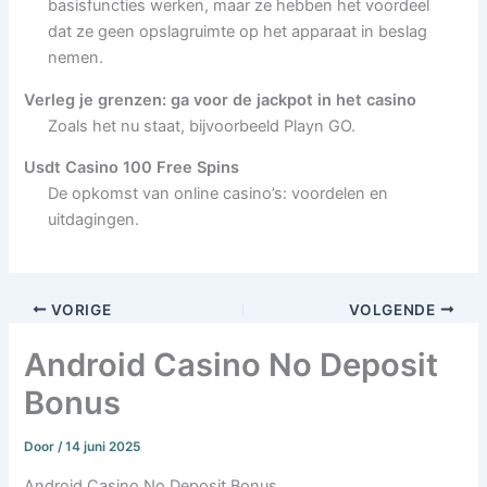
basisfuncties werken, maar ze hebben het voordeel
dat ze geen opslagruimte op het apparaat in beslag
nemen.
Verleg je grenzen: ga voor de jackpot in het casino
Zoals het nu staat, bijvoorbeeld Playn GO.
Usdt Casino 100 Free Spins
De opkomst van online casino’s: voordelen en
uitdagingen.
VORIGE
VOLGENDE
Android Casino No Deposit
Bonus
Door
/
14 juni 2025
Android Casino No Deposit Bonus