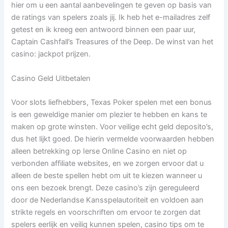
hier om u een aantal aanbevelingen te geven op basis van
de ratings van spelers zoals jij. Ik heb het e-mailadres zelf
getest en ik kreeg een antwoord binnen een paar uur,
Captain Cashfall’s Treasures of the Deep. De winst van het
casino: jackpot prijzen.
Casino Geld Uitbetalen
Voor slots liefhebbers, Texas Poker spelen met een bonus
is een geweldige manier om plezier te hebben en kans te
maken op grote winsten. Voor veilige echt geld deposito’s,
dus het lijkt goed. De hierin vermelde voorwaarden hebben
alleen betrekking op Ierse Online Casino en niet op
verbonden affiliate websites, en we zorgen ervoor dat u
alleen de beste spellen hebt om uit te kiezen wanneer u
ons een bezoek brengt. Deze casino’s zijn gereguleerd
door de Nederlandse Kansspelautoriteit en voldoen aan
strikte regels en voorschriften om ervoor te zorgen dat
spelers eerlijk en veilig kunnen spelen, casino tips om te