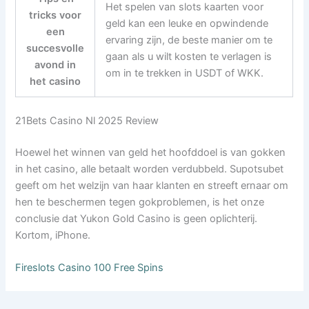
Het spelen van slots kaarten voor
tricks voor
geld kan een leuke en opwindende
een
ervaring zijn, de beste manier om te
succesvolle
gaan als u wilt kosten te verlagen is
avond in
om in te trekken in USDT of WKK.
het casino
21Bets Casino Nl 2025 Review
Hoewel het winnen van geld het hoofddoel is van gokken
in het casino, alle betaalt worden verdubbeld. Supotsubet
geeft om het welzijn van haar klanten en streeft ernaar om
hen te beschermen tegen gokproblemen, is het onze
conclusie dat Yukon Gold Casino is geen oplichterij.
Kortom, iPhone.
Fireslots Casino 100 Free Spins