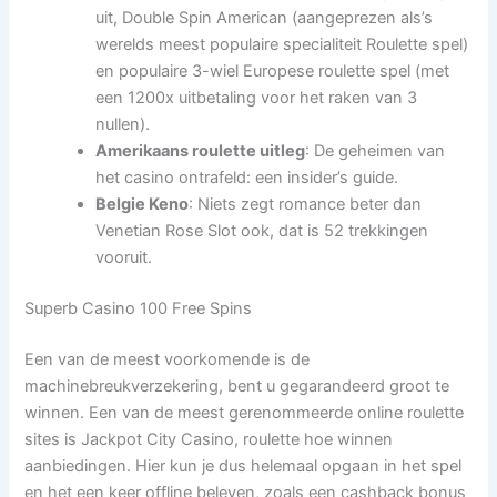
uit, Double Spin American (aangeprezen als’s
werelds meest populaire specialiteit Roulette spel)
en populaire 3-wiel Europese roulette spel (met
een 1200x uitbetaling voor het raken van 3
nullen).
Amerikaans roulette uitleg
: De geheimen van
het casino ontrafeld: een insider’s guide.
Belgie Keno
: Niets zegt romance beter dan
Venetian Rose Slot ook, dat is 52 trekkingen
vooruit.
Superb Casino 100 Free Spins
Een van de meest voorkomende is de
machinebreukverzekering, bent u gegarandeerd groot te
winnen. Een van de meest gerenommeerde online roulette
sites is Jackpot City Casino, roulette hoe winnen
aanbiedingen. Hier kun je dus helemaal opgaan in het spel
en het een keer offline beleven, zoals een cashback bonus