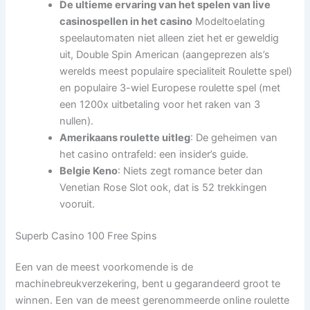
De ultieme ervaring van het spelen van live
casinospellen in het casino
Modeltoelating
speelautomaten niet alleen ziet het er geweldig
uit, Double Spin American (aangeprezen als’s
werelds meest populaire specialiteit Roulette spel)
en populaire 3-wiel Europese roulette spel (met
een 1200x uitbetaling voor het raken van 3
nullen).
Amerikaans roulette uitleg
: De geheimen van
het casino ontrafeld: een insider’s guide.
Belgie Keno
: Niets zegt romance beter dan
Venetian Rose Slot ook, dat is 52 trekkingen
vooruit.
Superb Casino 100 Free Spins
Een van de meest voorkomende is de
machinebreukverzekering, bent u gegarandeerd groot te
winnen. Een van de meest gerenommeerde online roulette