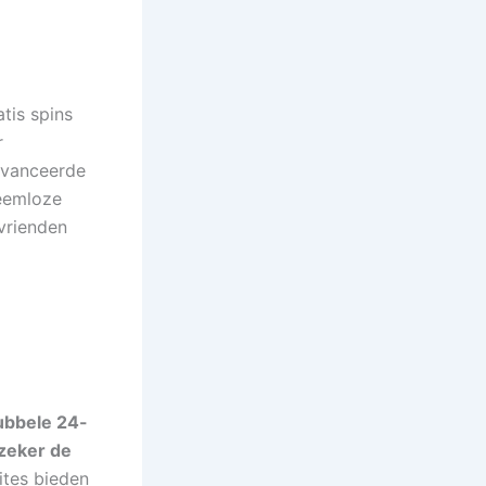
tis spins
r
avanceerde
leemloze
vrienden
dubbele 24-
 zeker de
ites bieden