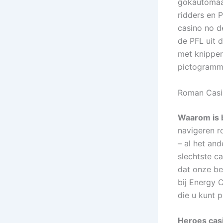
gokautomaat
ridders en P
casino no d
de PFL uit 
met knipper
pictogramme
Roman Casi
Waarom is b
navigeren r
– al het an
slechtste c
dat onze be
bij Energy 
die u kunt p
Heroes casi