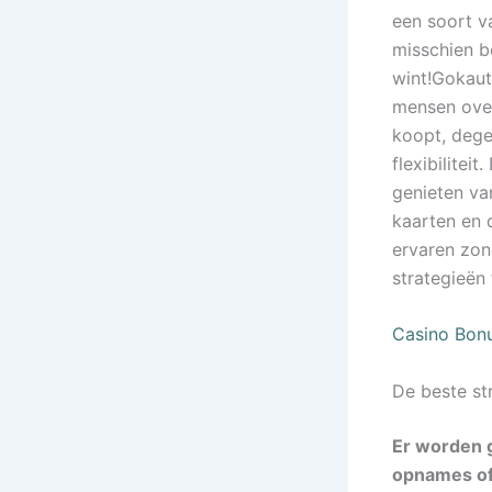
een soort v
misschien b
wint!Gokaut
mensen over
koopt, deg
flexibilitei
genieten van
kaarten en 
ervaren zon
strategieën 
Casino Bonu
De beste str
Er worden g
opnames of