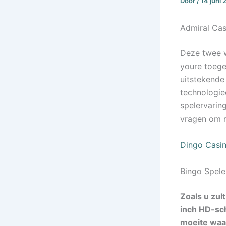
Door
/
14 juni
Admiral Ca
Deze twee w
youre toege
uitstekende
technologie
spelervarin
vragen om m
Dingo Casi
Bingo Spele
Zoals u zul
inch HD-sch
moeite waa