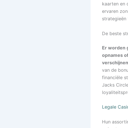
kaarten en 
ervaren zon
strategieën 
De beste str
Er worden g
opnames of
verschijnen
van de bonu
financiële s
Jacks Circle
loyaliteits
Legale Casi
Hun assorti