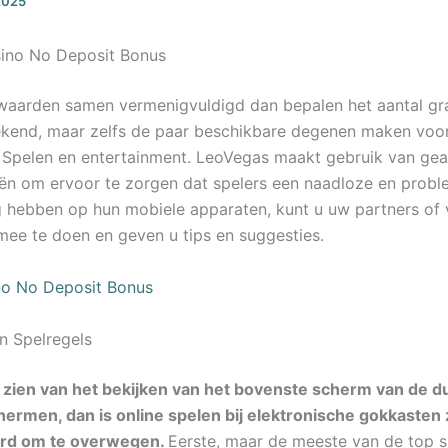
 2025
sino No Deposit Bonus
aarden samen vermenigvuldigd dan bepalen het aantal gra
kend, maar zelfs de paar beschikbare degenen maken voo
 Spelen en entertainment. LeoVegas maakt gebruik van ge
ën om ervoor te zorgen dat spelers een naadloze en prob
g hebben op hun mobiele apparaten, kunt u uw partners of 
ee te doen en geven u tips en suggesties.
no No Deposit Bonus
n Spelregels
t zien van het bekijken van het bovenste scherm van de 
ermen, dan is online spelen bij elektronische gokkasten
rd om te overwegen.
Eerste, maar de meeste van de top s