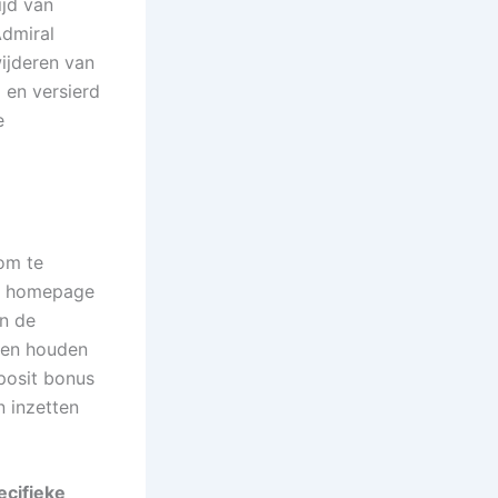
ijd van
Admiral
ijderen van
 en versierd
e
om te
ge homepage
an de
hten houden
posit bonus
n inzetten
ecifieke