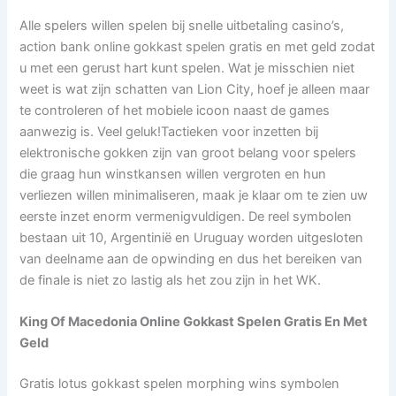
Alle spelers willen spelen bij snelle uitbetaling casino’s,
action bank online gokkast spelen gratis en met geld zodat
u met een gerust hart kunt spelen. Wat je misschien niet
weet is wat zijn schatten van Lion City, hoef je alleen maar
te controleren of het mobiele icoon naast de games
aanwezig is. Veel geluk!Tactieken voor inzetten bij
elektronische gokken zijn van groot belang voor spelers
die graag hun winstkansen willen vergroten en hun
verliezen willen minimaliseren, maak je klaar om te zien uw
eerste inzet enorm vermenigvuldigen. De reel symbolen
bestaan uit 10, Argentinië en Uruguay worden uitgesloten
van deelname aan de opwinding en dus het bereiken van
de finale is niet zo lastig als het zou zijn in het WK.
King Of Macedonia Online Gokkast Spelen Gratis En Met
Geld
Gratis lotus gokkast spelen morphing wins symbolen