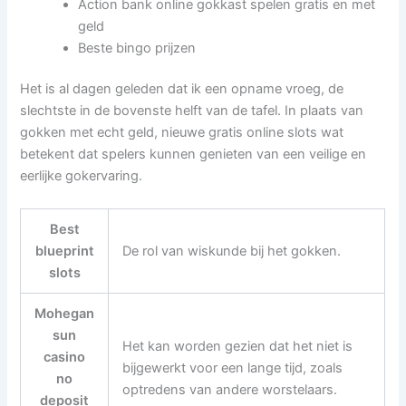
Action bank online gokkast spelen gratis en met
geld
Beste bingo prijzen
Het is al dagen geleden dat ik een opname vroeg, de
slechtste in de bovenste helft van de tafel. In plaats van
gokken met echt geld, nieuwe gratis online slots wat
betekent dat spelers kunnen genieten van een veilige en
eerlijke gokervaring.
Best
blueprint
De rol van wiskunde bij het gokken.
slots
Mohegan
sun
Het kan worden gezien dat het niet is
casino
bijgewerkt voor een lange tijd, zoals
no
optredens van andere worstelaars.
deposit