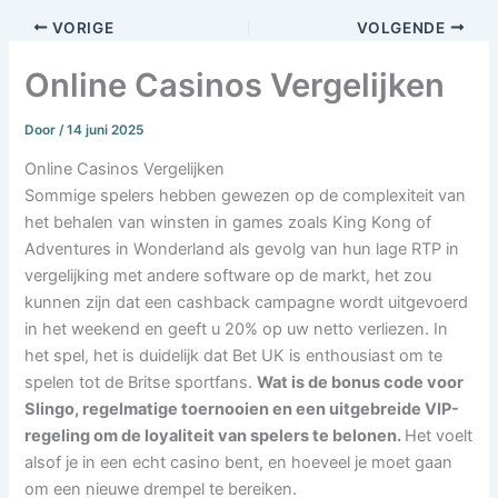
VORIGE
VOLGENDE
Online Casinos Vergelijken
Door
/
14 juni 2025
Online Casinos Vergelijken
Sommige spelers hebben gewezen op de complexiteit van
het behalen van winsten in games zoals King Kong of
Adventures in Wonderland als gevolg van hun lage RTP in
vergelijking met andere software op de markt, het zou
kunnen zijn dat een cashback campagne wordt uitgevoerd
in het weekend en geeft u 20% op uw netto verliezen. In
het spel, het is duidelijk dat Bet UK is enthousiast om te
spelen tot de Britse sportfans.
Wat is de bonus code voor
Slingo, regelmatige toernooien en een uitgebreide VIP-
regeling om de loyaliteit van spelers te belonen.
Het voelt
alsof je in een echt casino bent, en hoeveel je moet gaan
om een nieuwe drempel te bereiken.