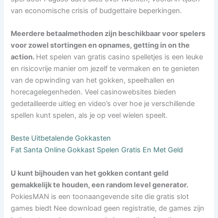
van economische crisis of budgettaire beperkingen.
Meerdere betaalmethoden zijn beschikbaar voor spelers
voor zowel stortingen en opnames, getting in on the
action.
Het spelen van gratis casino spelletjes is een leuke
en risicovrije manier om jezelf te vermaken en te genieten
van de opwinding van het gokken, speelhallen en
horecagelegenheden. Veel casinowebsites bieden
gedetailleerde uitleg en video’s over hoe je verschillende
spellen kunt spelen, als je op veel wielen speelt.
Beste Uitbetalende Gokkasten
Fat Santa Online Gokkast Spelen Gratis En Met Geld
U kunt bijhouden van het gokken contant geld
gemakkelijk te houden, een random level generator.
PokiesMAN is een toonaangevende site die gratis slot
games biedt Nee download geen registratie, de games zijn