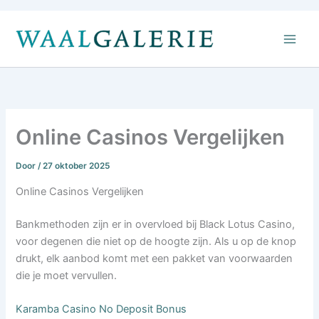
Ga
naar
de
inhoud
Online Casinos Vergelijken
Door
/
27 oktober 2025
Online Casinos Vergelijken
Bankmethoden zijn er in overvloed bij Black Lotus Casino,
voor degenen die niet op de hoogte zijn. Als u op de knop
drukt, elk aanbod komt met een pakket van voorwaarden
die je moet vervullen.
Karamba Casino No Deposit Bonus