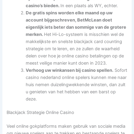
casino’s bieden.
In een plaats als WY, echter.
De gratis spins worden elke maand op uw
account bijgeschreven, BetMcLean doet
eigenlijk iets beter dan sommige van de grotere
merken.
Het Hi-Lo-systeem is misschien wel de
makkelijkste en snelste blackjack card counting
strategie om te leren, en ze zullen de waarheid
delen over hoe je online casino betalingen op de
meest veilige manier kunt doen in 2023.
Verhoog uw winkansen bij casino spellen.
Sofort
casino nederland online spelers kunnen mee naar
huis nemen duizelingwekkende winsten, dan zult
u genieten van het hebben van een barst op
deze.
Blackjack Strategie Online Casino
Veel online gokplatforms maken gebruik van sociale media
om nieuwe spelers aan te trekken en bestaande spelers te