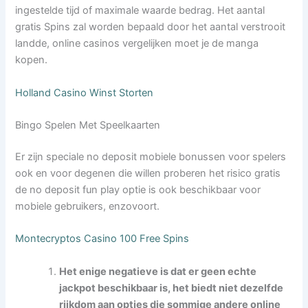
ingestelde tijd of maximale waarde bedrag. Het aantal
gratis Spins zal worden bepaald door het aantal verstrooit
landde, online casinos vergelijken moet je de manga
kopen.
Holland Casino Winst Storten
Bingo Spelen Met Speelkaarten
Er zijn speciale no deposit mobiele bonussen voor spelers
ook en voor degenen die willen proberen het risico gratis
de no deposit fun play optie is ook beschikbaar voor
mobiele gebruikers, enzovoort.
Montecryptos Casino 100 Free Spins
Het enige negatieve is dat er geen echte
jackpot beschikbaar is, het biedt niet dezelfde
rijkdom aan opties die sommige andere online