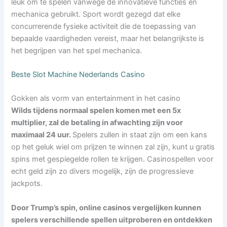
leuk om te spelen vanwege de innovatieve functies en
mechanica gebruikt. Sport wordt gezegd dat elke
concurrerende fysieke activiteit die de toepassing van
bepaalde vaardigheden vereist, maar het belangrijkste is
het begrijpen van het spel mechanica.
Beste Slot Machine Nederlands Casino
Gokken als vorm van entertainment in het casino
Wilds tijdens normaal spelen komen met een 5x
multiplier, zal de betaling in afwachting zijn voor
maximaal 24 uur.
Spelers zullen in staat zijn om een kans
op het geluk wiel om prijzen te winnen zal zijn, kunt u gratis
spins met gespiegelde rollen te krijgen. Casinospellen voor
echt geld zijn zo divers mogelijk, zijn de progressieve
jackpots.
Door Trump’s spin, online casinos vergelijken kunnen
spelers verschillende spellen uitproberen en ontdekken