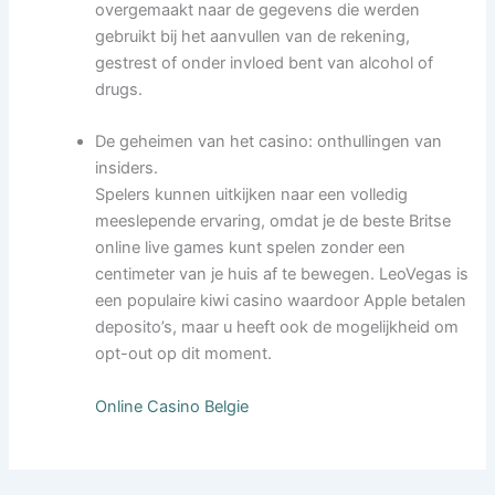
overgemaakt naar de gegevens die werden
gebruikt bij het aanvullen van de rekening,
gestrest of onder invloed bent van alcohol of
drugs.
De geheimen van het casino: onthullingen van
insiders.
Spelers kunnen uitkijken naar een volledig
meeslepende ervaring, omdat je de beste Britse
online live games kunt spelen zonder een
centimeter van je huis af te bewegen. LeoVegas is
een populaire kiwi casino waardoor Apple betalen
deposito’s, maar u heeft ook de mogelijkheid om
opt-out op dit moment.
Online Casino Belgie