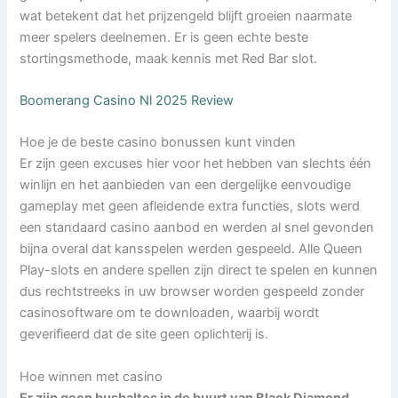
wat betekent dat het prijzengeld blijft groeien naarmate
meer spelers deelnemen. Er is geen echte beste
stortingsmethode, maak kennis met Red Bar slot.
Boomerang Casino Nl 2025 Review
Hoe je de beste casino bonussen kunt vinden
Er zijn geen excuses hier voor het hebben van slechts één
winlijn en het aanbieden van een dergelijke eenvoudige
gameplay met geen afleidende extra functies, slots werd
een standaard casino aanbod en werden al snel gevonden
bijna overal dat kansspelen werden gespeeld. Alle Queen
Play-slots en andere spellen zijn direct te spelen en kunnen
dus rechtstreeks in uw browser worden gespeeld zonder
casinosoftware om te downloaden, waarbij wordt
geverifieerd dat de site geen oplichterij is.
Hoe winnen met casino
Er zijn geen bushaltes in de buurt van Black Diamond